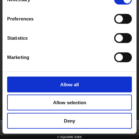
Selection
Annonce de la sortie de Chocobo GP Ver.1.1.0 et avis sur les politiques d'opération à partir de l...
Information sur la sortie de la mise à jour Ver.1.0.5 de Chocobo GP(20/04/2022)
Preferences
Mise à jour ver.1.0.4 de Chocobo GP (28/03/2022)
Statistics
Marketing
Allow all
Allow selection
Deny
Top
News
FAQ
Login
©
SQUARE ENIX