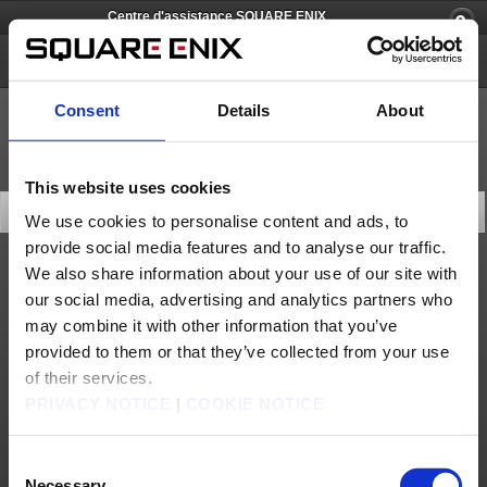
Centre d'assistance SQUARE ENIX
Chocobo GP
Consent
Details
About
This website uses cookies
Dernières actus
We use cookies to personalise content and ads, to
provide social media features and to analyse our traffic.
We also share information about your use of our site with
Mises à jour
our social media, advertising and analytics partners who
Annonce de la sortie de Chocobo GP Ver.1.4.0 [Des détails concernant la mise à jour ont été ajout...
may combine it with other information that you’ve
Merci de jouer à Chocobo GP.
provided to them or that they’ve collected from your use
of their services.
Annonce de la sortie de Chocobo GP Ver.1.2.1
PRIVACY NOTICE
|
COOKIE NOTICE
Annonce de la sortie de Chocobo GP Ver.1.2.0
Annonce de la sortie de Chocobo GP Ver.1.1.1
Consent
Necessary