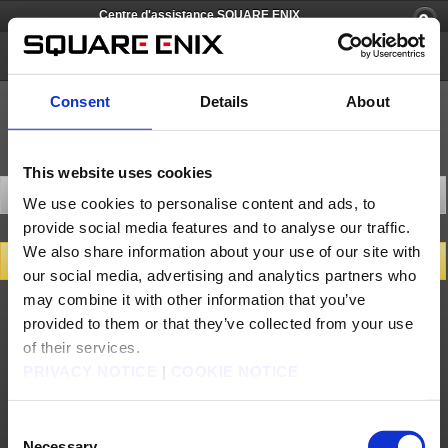
Centre d'assistance SQUARE ENIX
Chocobo GP
Consent
Details
About
This website uses cookies
Nous contacter
We use cookies to personalise content and ads, to
provide social media features and to analyse our traffic.
We also share information about your use of our site with
Service Client
our social media, advertising and analytics partners who
L'assistance pour Chocobo GP est fournie directement par Nintendo. Veuillez
cliquer ici
may combine it with other information that you’ve
si vous avez besoin d'aide.
provided to them or that they’ve collected from your use
of their services.
À propos de nous
Emploi
Assistance
Site global
PRIVACY NOTICE
|
COOKIE NOTICE
Conditions d'utilisation
Politique de confidentialité
Politique sur les contenus non sollicités
Déclaration d'entreprise
Politique d'utilisation du Matériel de Square Enix
Informations médias
Politique d'usage des cookies
Licences
RSS
Consent
Necessary
日本語
English(US)
English(UK)