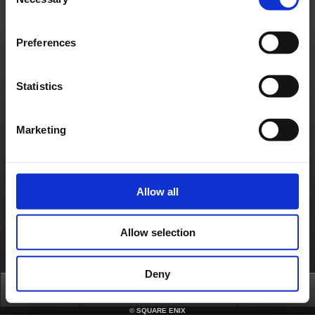
Selection
Français
Deutsch
Preferences
Statistics
Marketing
Allow all
Allow selection
Deny
Top
News
FAQ
Login
©
SQUARE ENIX