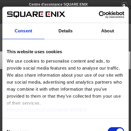
Centre d'assistance SQUARE ENIX
Chocobo GP
Consent
Details
About
This website uses cookies
Mise à jour ver.1.0.4 de Chocobo GP (28/03/2022)
We use cookies to personalise content and ads, to
Mises à jour
2022/03/28 17:45 from Chocobo GP
provide social media features and to analyse our traffic.
We also share information about your use of our site with
our social media, advertising and analytics partners who
Merci de jouer à Chocobo GP.
La mise à jour ver.1.0.4 de Chocobo GP est sortie le 28/03/2022.
may combine it with other information that you’ve
Voici les modifications apportées par cette mise à jour :
provided to them or that they’ve collected from your use
1. Correction d'un problème faisant que le jeu n'avançait plus à partir de l'écran des
classements à la fin d'une course et durant la recherche de joueurs pour la suivante.
of their services.
2. Correction d'un problème faisant que le timing de départ de la course n'était pas
synchronisé.
PRIVACY NOTICE
|
COOKIE NOTICE
3. Correction de comportements incorrects des personnages engendrés par des
latences.
※ Exemples :
・ Le nombre de tours est incorrect.
Consent
・ Le personnage remplit l'objectif de façon inattendue.
・ Il est impossible d'utiliser les magilithes.