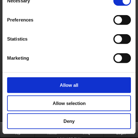
Necessary
Selection
・ Des magilithes qui n'ont pas été obtenues sont utilisées automatiquement.
・ Un même pilote apparaît deux fois dans la même course.
4. Correction d'un problème faisant qu'arriver à la quatrième place ou plus est traité
comme une élimination en raison de la latence.
5. Correction d'un problème faisant que le circuit long du Gold Saucer incluait parfois un
Preferences
quatrième tour.
Une connexion Internet est nécessaire pour utiliser ces fonctionnalités.
Vous pouvez rencontrer des temps d'attentes plus longs ou des déconnexions en
fonction de l'état de votre connexion. Cela est dû au fait que nous donnons la priorité à
la stabilité des courses.
Statistics
Si vous rencontrez fréquemment des erreurs de connectivité après avoir installé cette
mise à jour, veuillez vérifier l'état de votre connexion et contacter Nintendo pour obtenir
de l'aide.
Nous continuerons de mettre à jour Chocobo GP afin d'améliorer votre expérience de
Marketing
jeu.
Nous nous excusons du désagrément occasionné et vous remercions par avance de
votre compréhension.
Nous espérons que vous continuerez d'aimer Chocobo GP.
À propos de nous
Emploi
Assistance
Site global
Allow all
Conditions d'utilisation
Politique de confidentialité
Politique sur les contenus non sollicités
Déclaration d'entreprise
Politique d'utilisation du Matériel de Square Enix
Informations médias
Politique d'usage des cookies
Licences
RSS
Allow selection
日本語
English(US)
English(UK)
Français
Deutsch
Deny
Top
News
FAQ
Login