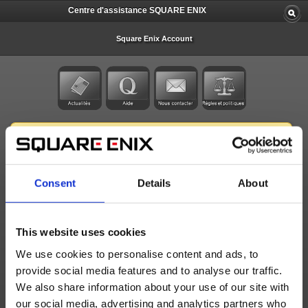
Centre d'assistance SQUARE ENIX
Square Enix Account
Sujets importants
Je veux retirer mon identificateur
Changement d’adresse e-mail/date de naissance
Consent
Details
About
Je ne peux pas me connecter à mon compte
J'ai besoin d'aide pour mes objets FFXIV
This website uses cookies
Dernières actus
We use cookies to personalise content and ads, to
provide social media features and to analyse our traffic.
Maintenance du système de gestion de compte Square Enix (17 jul.)
We also share information about your use of our site with
Rétablissement du système de gestion des comptes Square Enix (12 jui.)
our social media, advertising and analytics partners who