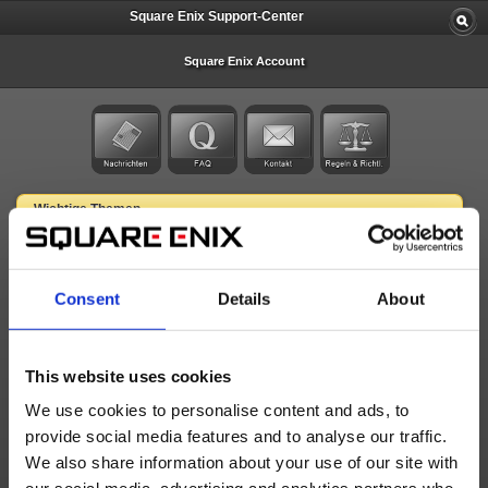
Square Enix Support-Center
Square Enix Account
Wichtige Themen
Ich möchte mein Sicherheitszeichen entfernen
Ich will mein Geburtsdatum / E-Mail-Adresse ändern
Consent
Details
About
Ich kann mich nicht in mein Konto einloggen
Ich brauche Hilfe für meine Gegenstände in FFXIV
This website uses cookies
Letzte Neuigkeiten
We use cookies to personalise content and ads, to
Square Enix Account Management System Maintenance (Jul. 17)
provide social media features and to analyse our traffic.
We also share information about your use of our site with
Technische Schwierigkeiten der Square Enix Kontoverwaltung behoben (12. Jul.)