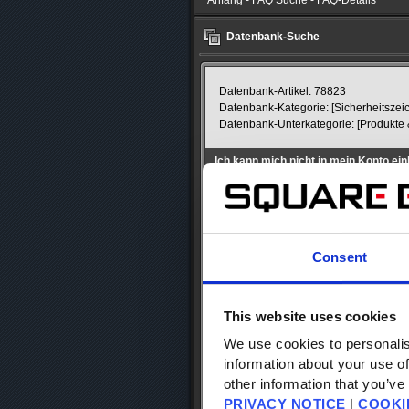
Anfang
-
FAQ Suche
- FAQ-Details
Datenbank-Suche
Datenbank-Artikel: 78823
Datenbank-Kategorie: [Sicherheitszei
Datenbank-Unterkategorie: [Produkte 
Ich kann mich nicht in mein Konto ein
Es kann mehre
Wartung
Consent
Falls gerade eine Wartung stattfindet
Spiel einzuloggen. Den Zustand des 
This website uses cookies
Square Enix Account
FINAL FANTASY XI
We use cookies to personalis
FINAL FANTASY XIV
information about your use of
other information that you’ve
Benutzer eines Sicherheitsze
Es kann unter Umständen vorkommen,
PRIVACY NOTICE
|
COOKI