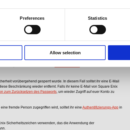
n einem solchen Fall einfach nochmal.
 könnt, weil ihr den Zugriff auf das in eurem Konto registrierte Zeichen
Preferences
Statistics
ber
dieses Formular
.
en habt, loggt euch bitte mit Hilfe eurer E-Mail-Adresse in eurer
Square
e Enix ID dann oben auf der Webseite sehen.
bt, benutzt bitte die
Funktion zum Zurücksetzen des Passworts
.
e auf dem Konto registrierte
E-Mail-Adresse
habt und diese ändern möchtet,
Allow selection
ular
.
lsweise
der registrierte Name oder das Geburtsdatum
, falsch sein und euch
usetzen, kontaktiert uns bitte über
dieses Formular
.
herheit vorübergehend gesperrt wurde. In diesem Fall solltet ihr eine E-Mail
r diese Beschränkung wieder entfernt. Falls ihr keine E-Mail von Square Enix
on zum Zurücksetzen des Passworts
, um wieder Zugriff auf euer Konto zu
 eine fremde Person zugegriffen wird, solltet ihr eine
Authentifizierungs-App
in
 Enix-Sicherheitszeichen verwenden, das die Anwendung der
ann.