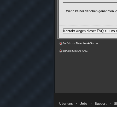
Wenn keiner der oben genannten Punk
Zurück zur Datenbank-Suche
Zurück zum ANFANG
Über uns
・
Jobs
・
Support
・
Gl
Nutzungsbedingungen
・
Datenschutz