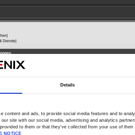
chen]
& Dienste]
loggen.
re Gründe haben, warum ihr euch nicht einloggen könnt.
Details
, ist es nicht möglich, sich in ein Square Enix-Konto oder das entsprechende
Square Enix-Kontos und der damit verbundenen Spiele könnt ihr hier sehen.
e content and ads, to provide social media features and to analy
 our site with our social media, advertising and analytics partn
 provided to them or that they’ve collected from your use of their
ichens
 dass der 6-stellige Code zu spät eingeben wurde und das System diesen
E NOTICE