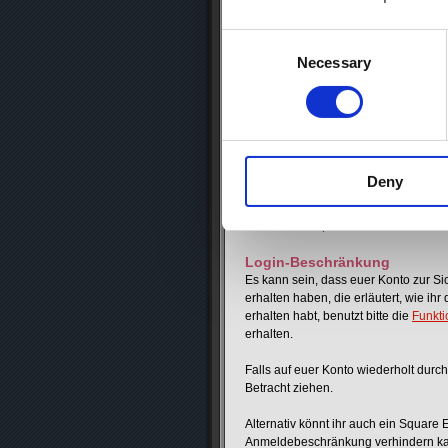
daher nicht akzeptiert. Versucht es i
Consent
Wenn ihr kein Einmalpasswort eingeben
Selection
Necessary
verloren habt, kontaktiert uns bitte ü
Zugangsdaten vergessen
- Falls ihr eure
Square Enix ID
vergess
Enix-Konto
ein. Ihr könnt eure Squar
- Falls ihr euer
Passwort
vergessen ha
- Wenn ihr keinen Zugriff mehr auf di
Deny
kontaktiert uns bitte über
dieses Form
- Sollten eure Angaben, wie beispie
daran hindern, euer Passwort zurückz
Login-Beschränkung
Es kann sein, dass euer Konto zur Sic
erhalten haben, die erläutert, wie ih
erhalten habt, benutzt bitte die
Funkti
erhalten.
Falls auf euer Konto wiederholt durch
Betracht ziehen.
Alternativ
könnt
ihr auch ein Square
Anmeldebeschränkung verhindern k