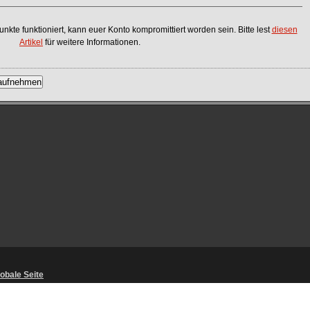
te funktioniert, kann euer Konto kompromittiert worden sein. Bitte lest
diesen
Artikel
für weitere Informationen.
obale Seite
richtlinien
・
Unaufgefordert eingereichte Ideen
・
Stellungnahmen des U