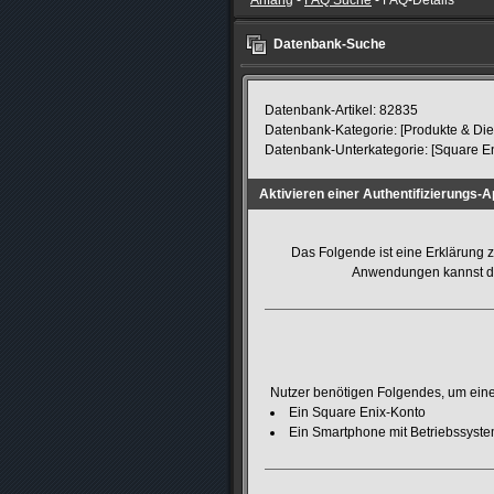
Anfang
-
FAQ Suche
- FAQ-Details
Datenbank-Suche
Datenbank-Artikel: 82835
Datenbank-Kategorie: [Produkte & Die
Datenbank-Unterkategorie: [Square En
Aktivieren einer Authentifizierungs-
Das Folgende ist eine Erklärung 
Anwendungen kannst du
Nutzer benötigen Folgendes, um eine
Ein Square Enix-Konto
Ein Smartphone mit Betriebssyste