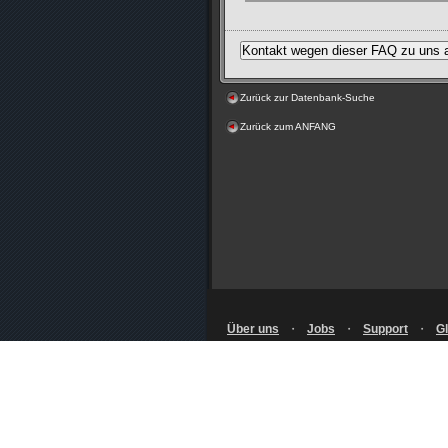
du dich nicht mehr ins Spiel einlo
benötigen wirst, um fortzufahren.
Bevor du dein Smartphone wechsel
Konto entfernen und dich dann mi
Mehr zum Notfallpasswort für die 
entfernen, logge dich in die Squa
nach unten bis zu „Andere Authent
ähnliche)“ und folge dann den An
Zurück zur Datenbank-Suche
Zurück zum ANFANG
Über uns
・
Jobs
・
Support
・
Gl
Nutzungsbedingungen
・
Datenschutz
von Square-Enix Material
・
Pressea
© SQUARE ENIX