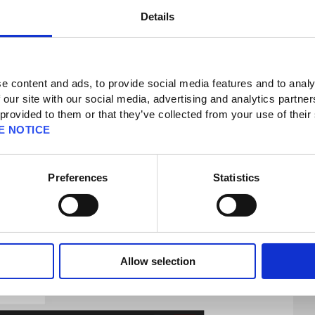
Details
iten der Authentifizierungs-App-Registrierung
 scrolle nach unten bis zu „Andere Authentifizierungs-Apps (Google
or und ähnliche)“. Folge bitte den Anweisungen, bis eine Seite mit einem QR-Code
e content and ads, to provide social media features and to analy
eine Authentifizierungs-App herunterzuladen. Du kannst frei wählen, welche du
 our site with our social media, advertising and analytics partn
 provided to them or that they’ve collected from your use of their
E NOTICE
Preferences
Statistics
Allow selection