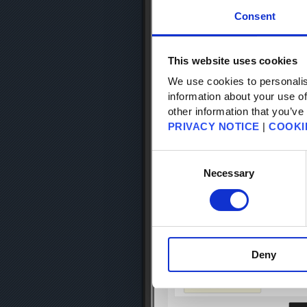
Consent
Schritt 3 -
Vorbere
Wähle die Seite „Einmalpasswort“ und
Authenticator, Microsoft Authenticat
This website uses cookies
angezeigt wird.
We use cookies to personalis
Dabei wirst du aufgefordert werden, 
benutzen möchtest.
information about your use of
other information that you’ve
PRIVACY NOTICE
|
COOKI
Consent
Selection
Necessary
Deny