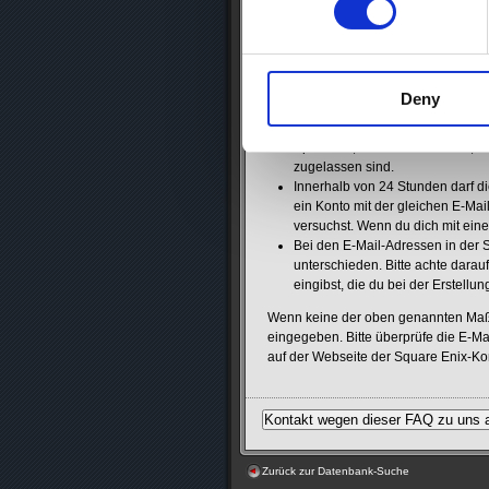
Wenn du die automatische temporäre R
Eingehende E-Mails können überl
Die automatische E-Mail befindet
Deny
angekommen ist.
E-Mails von @account.square-eni
Spamfilter, um sicherzustellen,
zugelassen sind.
Innerhalb von 24 Stunden darf d
ein Konto mit der gleichen E-Mail
versuchst. Wenn du dich mit eine
Bei den E-Mail-Adressen in der
unterschieden. Bitte achte darau
eingibst, die du bei der Erstell
Wenn keine der oben genannten Maßn
eingegeben. Bitte überprüfe die E-Mai
auf der Webseite der Square Enix-K
Zurück zur Datenbank-Suche