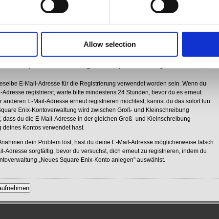
egistrierungs-E-Mail nicht erhalten hast, versuche bitte Folgendes:
astet sein. Bitte prüfe später noch einmal, ob die E-Mail angekommen ist.
 sich möglicherweise in deinem Spam-Ordner. Bitte überprüfe dort, ob die E-Mail
Allow selection
x.com werden möglicherweise nicht zugelassen. Bitte überprüfe deine E-Mail-
 dass E-Mails, die von der Domain @account.square-enix.com gesendet werden,
ieselbe E-Mail-Adresse für die Registrierung verwendet worden sein. Wenn du
-Adresse registrierst, warte bitte mindestens 24 Stunden, bevor du es erneut
r anderen E-Mail-Adresse erneut registrieren möchtest, kannst du das sofort tun.
 Square Enix-Kontoverwaltung wird zwischen Groß- und Kleinschreibung
f, dass du die E-Mail-Adresse in der gleichen Groß- und Kleinschreibung
ung deines Kontos verwendet hast.
ahmen dein Problem löst, hast du deine E-Mail-Adresse möglicherweise falsch
l-Adresse sorgfältig, bevor du versuchst, dich erneut zu registrieren, indem du
ontoverwaltung „Neues Square Enix-Konto anlegen" auswählst.