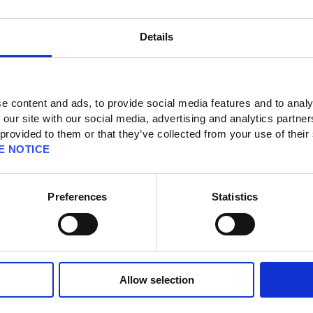
Details
ionen] [Sicherheitszeichen]
on Drittanbietern] [Verlinkung entfernen]
e content and ads, to provide social media features and to analy
 our site with our social media, advertising and analytics partn
on meinem Konto entfernen.
 provided to them or that they’ve collected from your use of their
E NOTICE
onto zu entfernen, befolgt bitte diese Schritte:
count Management System
ein.
Preferences
Statistics
te und Optionen
“ aus.
eitszeichen (Schlüsselanhänger) vornehmen
“ aus.
nen
“ aus.
hens müsst ihr beim Einloggen nicht länger ein Einmalpasswort eingeben.
itszeichen nach der Entfernung nicht länger benutzen könnt.
Allow selection
d einen Ätheryten als euer freies Ziel bestimmt habt, wird dieser In-Game-
hdem ihr euer Sicherheitszeichen entfernt habt.