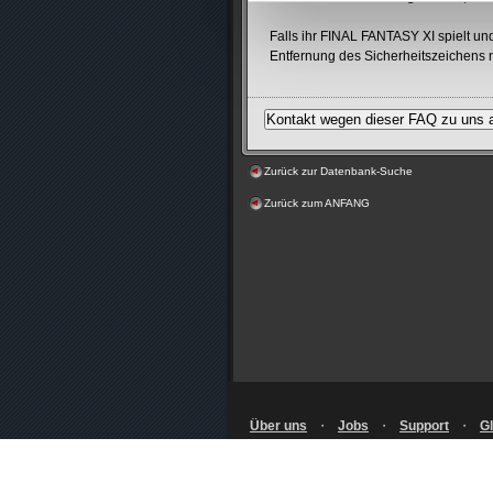
Falls ihr FINAL FANTASY XI spielt un
Entfernung des Sicherheitszeichens n
Zurück zur Datenbank-Suche
Zurück zum ANFANG
Über uns
・
Jobs
・
Support
・
Gl
Nutzungsbedingungen
・
Datenschutz
von Square-Enix Material
・
Pressea