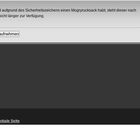
d aufgrund des Sicherheitszeichens einen Mogryrucksack habt, steht dieser nach
icht länger zur Verfügung.
obale Seite
richtlinien
・
Unaufgefordert eingereichte Ideen
・
Stellungnahmen des U
nfragen
・
Cookies-Richtlinien
・
Lizenzierung
・
RSS