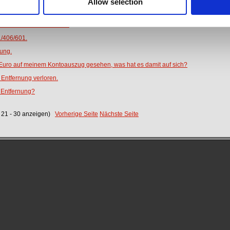
Allow selection
p für jedes Spiel, das ich spiele, registrieren?
den offiziell unterstüzt?
1/406/601.
dung.
 Euro auf meinem Kontoauszug gesehen, was hat es damit auf sich?
 Entfernung verloren.
e Entfernung?
en 21 - 30 anzeigen)
Vorherige Seite
Nächste Seite