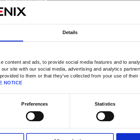
n:
Details
e content and ads, to provide social media features and to analy
 our site with our social media, advertising and analytics partn
 provided to them or that they’ve collected from your use of their
 pro Seite
E NOTICE
Preferences
Statistics
en 21 - 30 anzeigen)
Vorherige Seite
Nächste Seite
Zugriff
zierungs-App erneut?
eitszeichen als auch eine Authentifizierungs-App an mein Square Enix-Konto