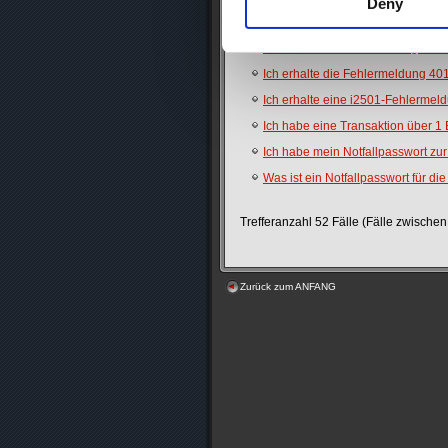
Deny
Muss ich eine Authentifizierungs-Ap
Welche Länder der PAL Region wer
Ich erhalte die Fehlermeldung 40
Ich erhalte eine i2501-Fehlermel
Ich habe eine Transaktion über 1
Ich habe mein Notfallpasswort zur
Was ist ein Notfallpasswort für di
Trefferanzahl 52 Fälle (Fälle zwisch
Zurück zum ANFANG