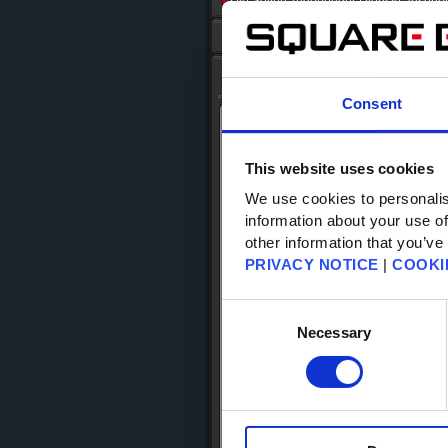
Die Seiten zugehöriger Dienste ansehe
Anfang
- FAQ Suche
Datenbank-Suche
Consent
Die Datenbank durchsuchen
This website uses cookies
Datenbank-Kategorie
We use cookies to personalis
Stichwort-Suche
information about your use of
other information that you’ve
Artikel
PRIVACY NOTICE
|
COOKI
Suchergebnisse
Consent
Selection
Necessary
Trefferanzahl 52 Fälle (Fälle zwisch
Vorkehrungen gegen unerlaubten 
Wie installiere ich die Authentifi
Ist es möglich sowohl ein Sicherh
gebunden zu haben?