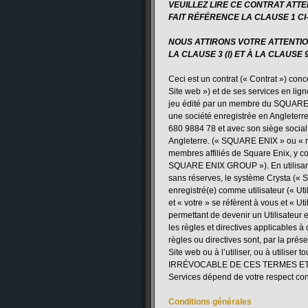
VEUILLEZ LIRE CE CONTRAT ATTE
FAIT RÉFÉRENCE LA CLAUSE 1 C
NOUS ATTIRONS VOTRE ATTENTIO
LA CLAUSE 3 (l) ET À LA CLAUSE
Ceci est un contrat (« Contrat ») conc
Site web ») et de ses services en ligne
jeu édité par un membre du SQUARE 
une société enregistrée en Angleter
680 9884 78 et avec son siège socia
Angleterre. (« SQUARE ENIX » ou « n
membres affiliés de Square Enix, y com
SQUARE ENIX GROUP »). En utilisant l
sans réserves, le système Crysta (« S
enregistré(e) comme utilisateur (« Util
et « votre » se réfèrent à vous et « Ut
permettant de devenir un Utilisateur e
les règles et directives applicables à
règles ou directives sont, par la pré
Site web ou à l’utiliser, ou à utili
IRRÉVOCABLE DE CES TERMES ET CON
Services dépend de votre respect cont
Conditions générales