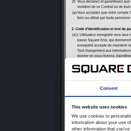
(f)
Vous déclarez et garantissez que 
violation de ce Contrat ou de tout 
(g)
Vous acceptez que votre compte Sq
tiers ou utilisé par toute personne
2. Code d’identification et mot de 
(a)
L’Utilisateur enregistré sera seul 
passe Square Enix, qui donneront à
enregistré accepte de maintenir le
Tout changement aux informations
donner en sous-licence, transfére
tiers, ni à autoriser un tiers à ut
manière qu’il soit. Toute utilisati
enregistré, même dans l’éventualit
un tiers, sera considérée comme aya
frais et coûts encourus. Que l’Uti
ne sera pas responsable de tout do
Consent
de passe Square Enix de l’Utilisat
Enix n’est plus sécurisé, ou dans 
d’identification ou du mot de pas
This website uses cookies
aviser immédiatement SQUARE E
id=613&la=3
.
We use cookies to personalis
(b)
Authentificateur (STS)
information about your use of
Les Utilisateurs enregistrés pourr
other information that you’ve
ENIX pour se prémunir contre le pi