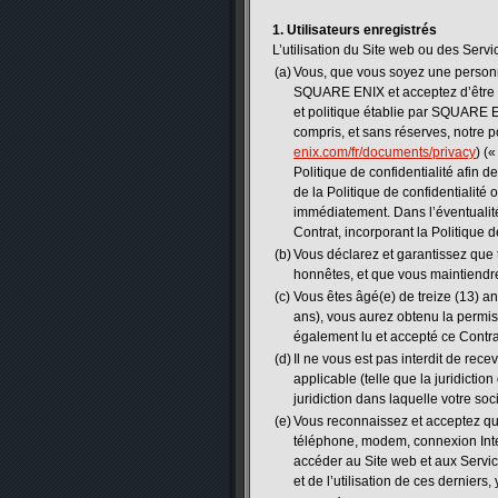
1. Utilisateurs enregistrés
L’utilisation du Site web ou des Serv
(a)
Vous, que vous soyez une personn
SQUARE ENIX et acceptez d’être lié
et politique établie par SQUARE EN
compris, et sans réserves, notre po
enix.com/fr/documents/privacy
) (
Politique de confidentialité afin d
de la Politique de confidentialité 
immédiatement. Dans l’éventualité o
Contrat, incorporant la Politique d
(b)
Vous déclarez et garantissez que 
honnêtes, et que vous maintiendre
(c)
Vous êtes âgé(e) de treize (13) a
ans), vous aurez obtenu la permiss
également lu et accepté ce Contra
(d)
Il ne vous est pas interdit de rec
applicable (telle que la juridicti
juridiction dans laquelle votre so
(e)
Vous reconnaissez et acceptez que
téléphone, modem, connexion Inter
accéder au Site web et aux Servic
et de l’utilisation de ces derniers,