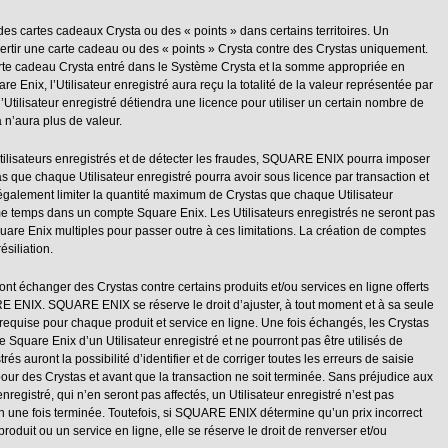
s cartes cadeaux Crysta ou des « points » dans certains territoires. Un
vertir une carte cadeau ou des « points » Crysta contre des Crystas uniquement.
rte cadeau Crysta entré dans le Système Crysta et la somme appropriée en
 Enix, l’Utilisateur enregistré aura reçu la totalité de la valeur représentée par
l’Utilisateur enregistré détiendra une licence pour utiliser un certain nombre de
 n’aura plus de valeur.
Utilisateurs enregistrés et de détecter les fraudes, SQUARE ENIX pourra imposer
as que chaque Utilisateur enregistré pourra avoir sous licence par transaction et
alement limiter la quantité maximum de Crystas que chaque Utilisateur
e temps dans un compte Square Enix. Les Utilisateurs enregistrés ne seront pas
are Enix multiples pour passer outre à ces limitations. La création de comptes
ésiliation.
ont échanger des Crystas contre certains produits et/ou services en ligne offerts
 ENIX. SQUARE ENIX se réserve le droit d’ajuster, à tout moment et à sa seule
s requise pour chaque produit et service en ligne. Une fois échangés, les Crystas
 Square Enix d’un Utilisateur enregistré et ne pourront pas être utilisés de
és auront la possibilité d’identifier et de corriger toutes les erreurs de saisie
r des Crystas et avant que la transaction ne soit terminée. Sans préjudice aux
 enregistré, qui n’en seront pas affectés, un Utilisateur enregistré n’est pas
n une fois terminée. Toutefois, si SQUARE ENIX détermine qu’un prix incorrect
produit ou un service en ligne, elle se réserve le droit de renverser et/ou