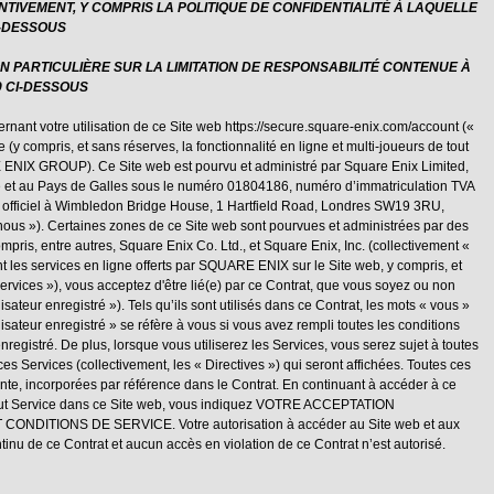
NTIVEMENT, Y COMPRIS LA POLITIQUE DE CONFIDENTIALITÉ À LAQUELLE
I-DESSOUS
N PARTICULIÈRE SUR LA LIMITATION DE RESPONSABILITÉ CONTENUE À
 9 CI-DESSOUS
ernant votre utilisation de ce Site web https://secure.square-enix.com/account («
 (y compris, et sans réserves, la fonctionnalité en ligne et multi-joueurs de tout
ENIX GROUP). Ce Site web est pourvu et administré par Square Enix Limited,
re et au Pays de Galles sous le numéro 01804186, numéro d’immatriculation TVA
l officiel à Wimbledon Bridge House, 1 Hartfield Road, Londres SW19 3RU,
ous »). Certaines zones de ce Site web sont pourvues et administrées par des
pris, entre autres, Square Enix Co. Ltd., et Square Enix, Inc. (collectivement «
es services en ligne offerts par SQUARE ENIX sur le Site web, y compris, et
ervices »), vous acceptez d'être lié(e) par ce Contrat, que vous soyez ou non
isateur enregistré »). Tels qu’ils sont utilisés dans ce Contrat, les mots « vous »
ilisateur enregistré » se réfère à vous si vous avez rempli toutes les conditions
nregistré. De plus, lorsque vous utiliserez les Services, vous serez sujet à toutes
 ces Services (collectivement, les « Directives ») qui seront affichées. Toutes ces
sente, incorporées par référence dans le Contrat. En continuant à accéder à ce
ser tout Service dans ce Site web, vous indiquez VOTRE ACCEPTATION
DITIONS DE SERVICE. Votre autorisation à accéder au Site web et aux
inu de ce Contrat et aucun accès en violation de ce Contrat n’est autorisé.