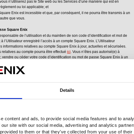
vous n’utiliserez pas le Site web ou les Services d’une manière qui est en
règlement ou loi applicable; et
uare Enix est incessible et que, par conséquent, il ne pourra être transmis à un
 autre que vous.
passe Square Enix
responsable de l’utilisation et du maintien de son code d’identification et mot de
 l’Utilisateur enregistré l’accès à un compte Square Enix. L’Utilisateur
s informations relatives au compte Square Enix à jour, actuelles et sécurisées.
 relatives au compte pourra être effectué
ici
. Vous n’êtes pas autorisé(e) à
r, vendre ou céder votre code d’identification ou mot de passe Square Enix à un
iliser votre code d’identification Square Enix ou compte Square Enix d’aucune
on du code d’identification et du mot de passe Square Enix de l’Utilisateur
é où ce code d’identification et mot de passe Square Enix seraient utilisés par
nt été faite par l’Utilisateur enregistré et il/elle sera responsable de tous les
lisateur enregistré ait été négligent ou qu’il ait agi délibérément, SQUARE ENIX
mmage causé par l’utilisation, par un tiers, du code d’identification et du mot
Details
eur enregistré. Si l’Utilisateur enregistré a lieu de croire que son compte Square
l’éventualité d’une perte, vol ou divulgation ou utilisation non autorisée du code
se Square Enix sauvegardés dans les Services, l’Utilisateur enregistré devra
NIX du problème à
http://support.eu.square-enix.com/contacttop.php?
e content and ads, to provide social media features and to analy
 our site with our social media, advertising and analytics partn
ont choisir d’utiliser les services de l’authentificateur proposés par SQUARE
 provided to them or that they’ve collected from your use of their
ratage de leur compte. Un authentificateur est un dispositif de sécurité utilisé