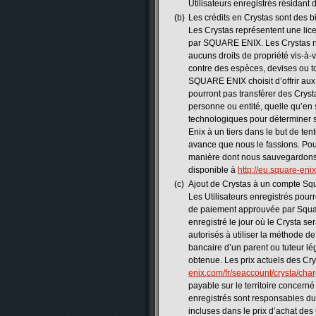
Utilisateurs enregistrés résidant
(b)
Les crédits en Crystas sont des 
Les Crystas représentent une licen
par SQUARE ENIX. Les Crystas n’o
aucuns droits de propriété vis-à-
contre des espèces, devises ou to
SQUARE ENIX choisit d’offrir aux U
pourront pas transférer des Cryst
personne ou entité, quelle qu’en
technologiques pour déterminer si
Enix à un tiers dans le but de ten
avance que nous le fassions. Pour 
manière dont nous sauvegardons et
disponible à
http://eu.square-eni
(c)
Ajout de Crystas à un compte Sq
Les Utilisateurs enregistrés pour
de paiement approuvée par Square
enregistré le jour où le Crysta se
autorisés à utiliser la méthode de
bancaire d’un parent ou tuteur lé
obtenue. Les prix actuels des Cry
enix.com/fr/seaccount/crysta/cha
payable sur le territoire concern
enregistrés sont responsables du 
incluses dans le prix d’achat des 