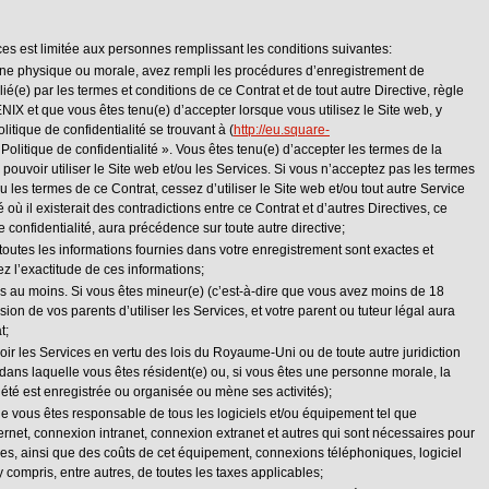
ices est limitée aux personnes remplissant les conditions suivantes:
e physique ou morale, avez rempli les procédures d’enregistrement de
(e) par les termes et conditions de ce Contrat et de tout autre Directive, règle
IX et que vous êtes tenu(e) d’accepter lorsque vous utilisez le Site web, y
litique de confidentialité se trouvant à (
http://eu.square-
« Politique de confidentialité ». Vous êtes tenu(e) d’accepter les termes de la
e pouvoir utiliser le Site web et/ou les Services. Si vous n’acceptez pas les termes
ou les termes de ce Contrat, cessez d’utiliser le Site web et/ou tout autre Service
ù il existerait des contradictions entre ce Contrat et d’autres Directives, ce
e confidentialité, aura précédence sur toute autre directive;
toutes les informations fournies dans votre enregistrement sont exactes et
z l’exactitude de ces informations;
ns au moins. Si vous êtes mineur(e) (c’est-à-dire que vous avez moins de 18
ion de vos parents d’utiliser les Services, et votre parent ou tuteur légal aura
t;
evoir les Services en vertu des lois du Royaume-Uni ou de toute autre juridiction
on dans laquelle vous êtes résident(e) ou, si vous êtes une personne morale, la
ciété est enregistrée ou organisée ou mène ses activités);
 vous êtes responsable de tous les logiciels et/ou équipement tel que
net, connexion intranet, connexion extranet et autres qui sont nécessaires pour
es, ainsi que des coûts de cet équipement, connexions téléphoniques, logiciel
 y compris, entre autres, de toutes les taxes applicables;