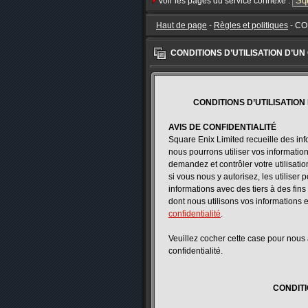
Voir les pages du service connexe :
Haut de page
-
Règles et politiques
- CO
CONDITIONS D’UTILISATION D’UN
CONDITIONS D’UTILISATION
AVIS DE CONFIDENTIALITÉ
Square Enix Limited recueille des info
nous pourrons utiliser vos information
demandez et contrôler votre utilisat
si vous nous y autorisez, les utilise
informations avec des tiers à des fin
dont nous utilisons vos informations e
confidentialité
.
Veuillez cocher cette case pour nous 
confidentialité.
CONDITI