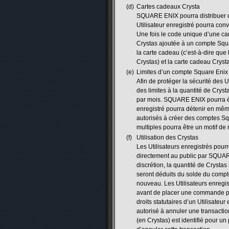
(d)
Cartes cadeaux Crysta
SQUARE ENIX pourra distribuer de
Utilisateur enregistré pourra con
Une fois le code unique d’une ca
Crystas ajoutée à un compte Square
la carte cadeau (c’est-à-dire que 
Crystas) et la carte cadeau Crysta
(e)
Limites d’un compte Square Enix
Afin de protéger la sécurité des 
des limites à la quantité de Cryst
par mois. SQUARE ENIX pourra ég
enregistré pourra détenir en mêm
autorisés à créer des comptes Squ
multiples pourra être un motif de r
(f)
Utilisation des Crystas
Les Utilisateurs enregistrés pourr
directement au public par SQUARE
discrétion, la quantité de Crysta
seront déduits du solde du compte
nouveau. Les Utilisateurs enregistr
avant de placer une commande pou
droits statutaires d’un Utilisateur
autorisé à annuler une transactio
(en Crystas) est identifié pour un 