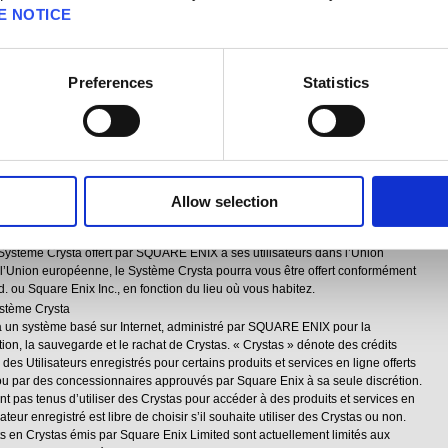
E NOTICE
isés un accès sécurisé au Site web et/ou Services (« Authentificateur »). Si un
iser les services de l’authentificateur, leur utilisation sera régie par ce Contrat et
 par SQUARE ENIX pour cet Utilisateur enregistré.
Preferences
Statistics
riez un authentificateur avec votre code d’identification Square Enix pour accéder
les utiliser, y compris, entre autres, avec PlayOnline®, CIS® et FINAL
antes seront applicables : (i) vous acceptez les conditions générales stipulées
t ou directives applicables fournies ; (ii) vous acceptez que dans l’éventualité où
dans l’ampleur des responsabilités de SQUARE ENIX, entre les Conditions
e contrat ou directives et ce Contrat, l’Article 8 EXCLUSION DE GARANTIES et
TÉE de ce Contrat auront précédence.
Allow selection
 Système Crysta offert par SQUARE ENIX à ses utilisateurs dans l’Union
l’Union européenne, le Système Crysta pourra vous être offert conformément
. ou Square Enix Inc., en fonction du lieu où vous habitez.
ystème Crysta
à un système basé sur Internet, administré par SQUARE ENIX pour la
tion, la sauvegarde et le rachat de Crystas. « Crystas » dénote des crédits
 des Utilisateurs enregistrés pour certains produits et services en ligne offerts
 par des concessionnaires approuvés par Square Enix à sa seule discrétion.
nt pas tenus d’utiliser des Crystas pour accéder à des produits et services en
ur enregistré est libre de choisir s’il souhaite utiliser des Crystas ou non.
dits en Crystas émis par Square Enix Limited sont actuellement limités aux