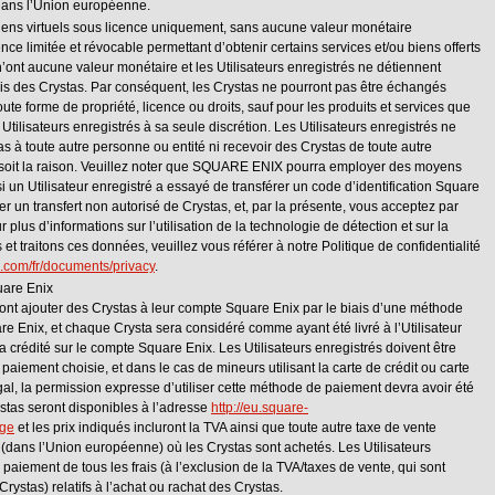
 dans l’Union européenne.
biens virtuels sous licence uniquement, sans aucune valeur monétaire
ce limitée et révocable permettant d’obtenir certains services et/ou biens offerts
nt aucune valeur monétaire et les Utilisateurs enregistrés ne détiennent
vis des Crystas. Par conséquent, les Crystas ne pourront pas être échangés
ute forme de propriété, licence ou droits, sauf pour les produits et services que
tilisateurs enregistrés à sa seule discrétion. Les Utilisateurs enregistrés ne
as à toute autre personne ou entité ni recevoir des Crystas de toute autre
 soit la raison. Veuillez noter que SQUARE ENIX pourra employer des moyens
 un Utilisateur enregistré a essayé de transférer un code d’identification Square
ter un transfert non autorisé de Crystas, et, par la présente, vous acceptez par
plus d’informations sur l’utilisation de la technologie de détection et sur la
 traitons ces données, veuillez vous référer à notre Politique de confidentialité
x.com/fr/documents/privacy
.
uare Enix
ront ajouter des Crystas à leur compte Square Enix par le biais d’une méthode
 Enix, et chaque Crysta sera considéré comme ayant été livré à l’Utilisateur
ra crédité sur le compte Square Enix. Les Utilisateurs enregistrés doivent être
 paiement choisie, et dans le cas de mineurs utilisant la carte de crédit ou carte
gal, la permission expresse d’utiliser cette méthode de paiement devra avoir été
stas seront disponibles à l’adresse
http://eu.square-
rge
et les prix indiqués incluront la TVA ainsi que toute autre taxe de vente
é (dans l’Union européenne) où les Crystas sont achetés. Les Utilisateurs
paiement de tous les frais (à l’exclusion de la TVA/taxes de vente, qui sont
Crystas) relatifs à l’achat ou rachat des Crystas.