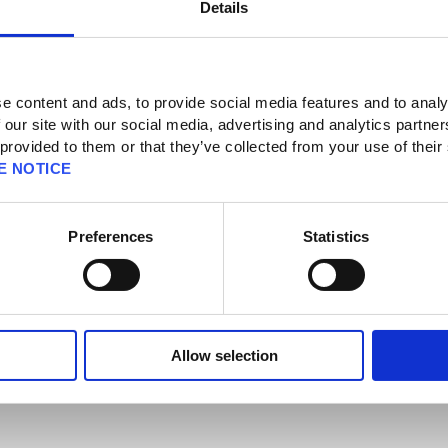
Details
 Actualités
e content and ads, to provide social media features and to analy
 our site with our social media, advertising and analytics partn
 provided to them or that they’ve collected from your use of their
t
E NOTICE
 de compte Square Enix (5 nov.)
Preferences
Statistics
dre des difficultés techniques qui empêchent les joueurs d'accéder au système de
 sommes en train d'enquêter sur ce problème, nous vous tiendrons au courant de
(heure de Paris)
Allow selection
de gestion de comptes Square Enix