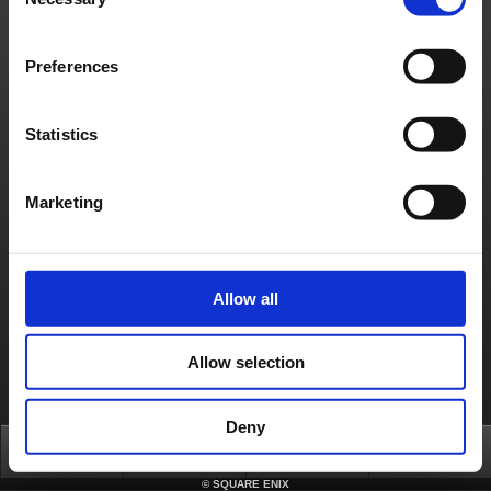
Selection
Politique d'usage des cookies
Licences
RSS
日本語
English(US)
English(UK)
Français
Deutsch
Preferences
Statistics
Marketing
Allow all
Allow selection
Deny
Top
News
FAQ
Login
©
SQUARE ENIX