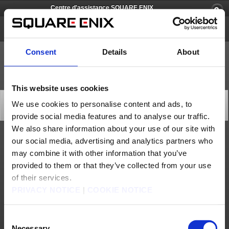
Centre d'assistance SQUARE ENIX
DRAGON QUEST MONSTERS : Le Prince des ombres
Consent
Details
About
This website uses cookies
Dernières actus
We use cookies to personalise content and ads, to
Seules les dernières actus sont affichées. Veuillez cliquer sur « Plus » pour afficher plus
provide social media features and to analyse our traffic.
d'actus.
We also share information about your use of our site with
our social media, advertising and analytics partners who
Avis importants
may combine it with other information that you’ve
provided to them or that they’ve collected from your use
Message important relatif à DRAGON QUEST MONSTERS : Le Prince des ombres pour Android
of their services.
Plus
PRIVACY NOTICE
|
COOKIE NOTICE
À propos de nous
Emploi
Assistance
Site global
Conditions d'utilisation
Politique de confidentialité
Consent
Politique sur les contenus non sollicités
Déclaration d'entreprise
Politique d'utilisation du Matériel de Square Enix
Informations médias
Necessary