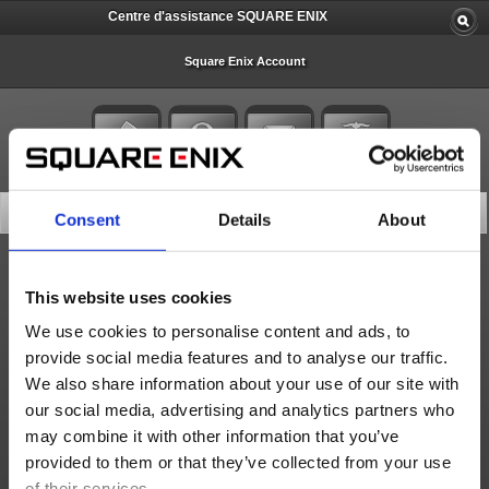
Centre d'assistance SQUARE ENIX
Square Enix Account
Recherchez dans la base de données
Consent
Details
About
Toutes
This website uses cookies
We use cookies to personalise content and ads, to
provide social media features and to analyse our traffic.
We also share information about your use of our site with
10 articles par page
our social media, advertising and analytics partners who
Date de dernière mise à jour (décr)
may combine it with other information that you’ve
provided to them or that they’ve collected from your use
Rechercher
of their services.