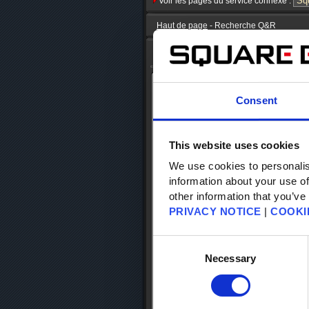
Voir les pages du service connexe :
Haut de page
- Recherche Q&R
Recherche base de données
Recherchez dans la base de donnée
Consent
Catégorie
This website uses cookies
Recherche par mots-clés
We use cookies to personalis
art
information about your use of
other information that you’ve
Top 5 of FAQ
PRIVACY NOTICE
|
COOKI
À quoi correspond le numéro figura
Consent
Quelle est la durée d'autonomie de 
Selection
Necessary
Je souhaite retirer l’authentifica
Comment utiliser l'authentificateu
Identificateurs et authentificateurs