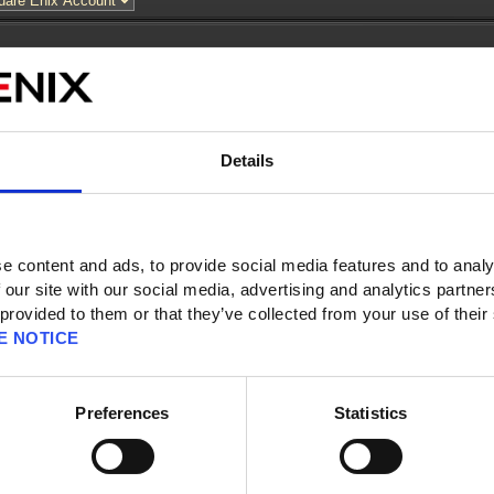
s
Details
e content and ads, to provide social media features and to analy
icles par page
 our site with our social media, advertising and analytics partn
 provided to them or that they’ve collected from your use of their
E NOTICE
nt au verso de l'authentificateur ?
la batterie de l'authentificateur ?
Preferences
Statistics
teur de mon compte.
r?