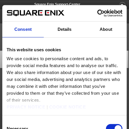
Square Enix Support-Center
FINAL FANTASY CRYSTAL CHRONICLES Remastered Edition
Consent
Details
About
This website uses cookies
[Q79722] Wie kann ich die Spielsprache ändern?
We use cookies to personalise content and ads, to
Kategorie: [Technischer Support]
provide social media features and to analyse our traffic.
Unter-Kategorie: [ Installation]
We also share information about your use of our site with
our social media, advertising and analytics partners who
Um die Spielsprache zu ändern, musst du zuerst zu einem Punkt im Spiel gelangen,
an dem du auf das Hauptmenü des Spiels zugreifen kannst. Danach gehe wie folgt
may combine it with other information that you’ve
vor:
- Öffne das Hauptmenü
provided to them or that they’ve collected from your use
- Wähle Einstellungen → Ton/Sprache → Spieltexte → wähle die Sprache aus →
Bestätigen
- Speichere das Spiel
of their services.
- Beende das Spiel und starte es erneut
PRIVACY NOTICE
|
COOKIE NOTICE
Kontakt
Consent
Über uns
Jobs
Support
Globale Seite
Necessary
Nutzungsbedingungen
Datenschutzrichtlinien