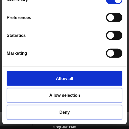
Selection
Unaufgefordert eingereichte Ideen
Stellungnahmen des Unternehmens
Nutzungsrichtlinien von Square-Enix Material
Presseanfragen
Preferences
Cookies-Richtlinien
Lizenzierung
RSS
日本語
English(US)
English(UK)
Français
Deutsch
Statistics
Marketing
Allow all
Allow selection
Deny
Top
News
FAQ
Login
©
SQUARE ENIX