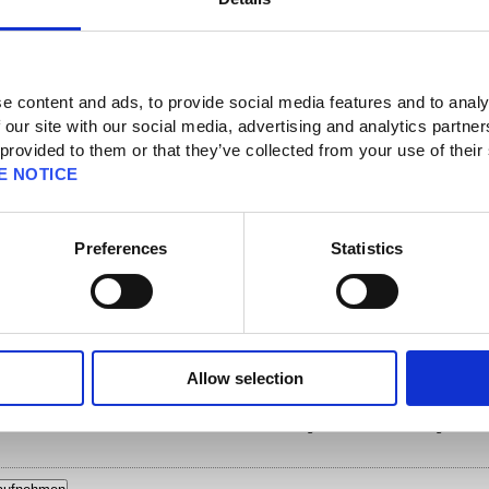
e content and ads, to provide social media features and to analy
 our site with our social media, advertising and analytics partn
pport]
n]
 provided to them or that they’ve collected from your use of their
E NOTICE
LITE-Version in die Vollversion?
Preferences
Statistics
en wie folgt in die Vollversion übertragen werden:
d wähle im Titelbildschirm "Daten übertragen" aus, damit die Spieldaten
de erhältst.
 die Vollversion des Spiels. Wähle im Titelbildschirm erneut "Daten übertragen"
de ein, um die Spieldaten in die Vollversion herunterzuladen.
Allow selection
Vollversion über die "Vollversion kaufen"-Einstellung automatisch übertragen.