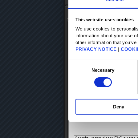
Anfang
-
FAQ Suche
- FAQ-Details
Datenbank-Suche
This website uses cookies
We use cookies to personalis
Datenbank-Artikel: 79719
information about your use of
Datenbank-Kategorie: [Technischer Su
Datenbank-Unterkategorie: [Spieldate
other information that you’ve
PRIVACY NOTICE
|
COOKI
Wie übertrage ich Spieldaten aus der 
Consent
Selection
Necessary
Die Spieldaten der LITE-Version könn
・Auf PS4 und Switch:
Starte die LITE-Version des Spiels un
hochgeladen werden und du einen Co
Schliesse die LITE-Version und starte
aus und gib den vorher erhaltenen Co
Deny
・Auf iOS und Android:
Die Spieldaten werden beim Kauf der 