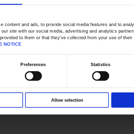
e content and ads, to provide social media features and to analy
 our site with our social media, advertising and analytics partn
pport]
 provided to them or that they’ve collected from your use of their
g / Netzwerk]
E NOTICE
Mehrspielermodus bekam ich einen Verbindungsfehler und habe keine
evels erhalten.
Preferences
Statistics
kommt nachdem der Boss des Levels besiegt wurde, kannst du leider nicht in
 und erhältst keine Belohnungen.
Allow selection