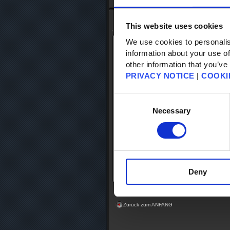
Anfang
-
FAQ Suche
- FAQ-Details
Datenbank-Suche
This website uses cookies
We use cookies to personalis
Datenbank-Artikel: 79714
information about your use of
Datenbank-Kategorie: [Technischer Su
other information that you’ve
Datenbank-Unterkategorie: [Verbindun
PRIVACY NOTICE
|
COOKI
Nach dem Besiegen eines Bosses im 
Consent
Belohnungen für den Abschluss des L
Selection
Necessary
Wenn es zu einem Verbindungsfehler 
die Mehrspielersitzung zurückkehren
Deny
Zurück zur Datenbank-Suche
Zurück zum ANFANG