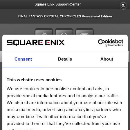
Square Enix Support-Center
FINAL FANTASY CRYSTAL CHRONICLES Remastered Edition
Die Datenbank durchsuchen
Consent
Details
About
All
This website uses cookies
We use cookies to personalise content and ads, to
provide social media features and to analyse our traffic.
We also share information about your use of our site with
20 Artikel pro Seite
our social media, advertising and analytics partners who
Letztes Update (absteigend)
may combine it with other information that you’ve
provided to them or that they’ve collected from your use
Suche