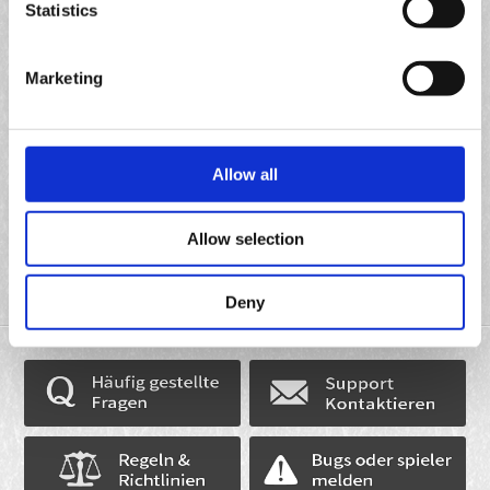
Statistics
FINAL FANTASY® XIV – Bestimmungen für die kostenlose
Testspielzeit
Marketing
FINAL FANTASY® XIV Geschenk-Code-Bedingungen
Nutzungsbedingungen für FFXIV-Münzen („FINAL FANTASY XIV“
Xbox Series X|S Version)
Allow all
Nutzungsbedingungen für FFXIV-Münzen („FINAL FANTASY XIV“
Allow selection
Nintendo Switch 2 Version)
Deny