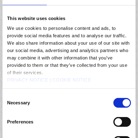
Bitte wähle die Leistungsvereinbarung aus, die du einsehen möchtest.
* Bitte klicken Sie
hier
für die Nutzungsbedingungen des Square Enix-Kontos.
This website uses cookies
FINAL FANTASY® XIV Nutzungsvereinbarung
We use cookies to personalise content and ads, to
provide social media features and to analyse our traffic.
FINAL FANTASY® XIV Software-Lizenzvereinbarung
We also share information about your use of our site with
our social media, advertising and analytics partners who
FINAL FANTASY® XIV Bestimmungen für die Verwendung von
may combine it with other information that you’ve
Unterlagen
provided to them or that they’ve collected from your use
„Der Lodestone“ – Website-Richtlinien
of their services.
PRIVACY NOTICE
|
COOKIE NOTICE
FINAL FANTASY® XIV - Forumsrichtlinien
Consent
Richtlinien für Account-Strafen
Necessary
Selection
Untersagte Aktivitäten in FINAL FANTASY XIV
Preferences
ENDBENUTZER-LIZENZVEREINBARUNG FINAL FANTASY XIV
COMPANION-APP (die „App“)