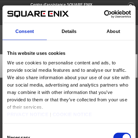
Centre d'assistance SQUARE ENIX
Square Enix Account
Consent
Details
About
This website uses cookies
Rétablissement du système de gestion de compte
We use cookies to personalise content and ads, to
Square Enix (22 mai)
provide social media features and to analyse our traffic.
Etat
2023/05/22 13:00 from Square Enix Account
We also share information about your use of our site with
our social media, advertising and analytics partners who
La société de traitement des paiements a rencontré des difficultés techniques avec son
may combine it with other information that you’ve
système à l'heure indiquée ci-dessous.
En conséquence, une erreur a pu se produire lors de l'exécution des opérations ci-
provided to them or that they’ve collected from your use
dessous, mais le problème a été résolu et le système peut désormais être utilisé
normalement.
of their services.
[Date et heures]
PRIVACY NOTICE
|
COOKIE NOTICE
Le 22 mai 2023 de 10h40 à 13h20 (heure de Paris)
[Détails]
Des erreurs sont apparues lors de l'utilisation de cartes bancaires ou ELV pour les
actions suivantes :
Consent
- Enregistrement ou changement de moyen de paiement
Necessary
- Achat d'un authentificateur Square Enix