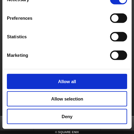
Selection
- Demande de changement de Monde d’origine
- Achat ou restauration de contenu ID
- Achat de contenu d'extension ou de scénarios supplémentaires
[Détails]
Preferences
Une erreur a pu se produire lors de l'utilisation d'une carte bancaire, ELV, de PayPal ou
de Boletobancario et de l'exécution des opérations suivantes :
- Recharger Square Enix Crysta
[Service affecté]
Statistics
- Paiements avec une carte bancaire, ELV, PayPal ou Boletobancario
À propos de nous
Emploi
Assistance
Site global
Conditions d'utilisation
Politique de confidentialité
Marketing
Politique sur les contenus non sollicités
Déclaration d'entreprise
Politique d'utilisation du Matériel de Square Enix
Informations médias
Politique d'usage des cookies
Licences
RSS
日本語
English(US)
English(UK)
Français
Deutsch
Allow all
Allow selection
Deny
Top
News
FAQ
Login
©
SQUARE ENIX