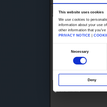
Anfang
-
FAQ Suche
- FAQ-Details
Datenbank-Suche
This website uses cookies
We use cookies to personalis
Datenbank-Artikel: 82870
information about your use of
Datenbank-Kategorie: [Spielinhalte ]
other information that you’ve
Datenbank-Unterkategorie: [Gameplay
PRIVACY NOTICE
|
COOKI
Wo kann ich meinen DLC abrufen?
Consent
Selection
Necessary
Du kannst deine DLC-Gegenstände aus
Aliahan befindet.
Deny
Zurück zur Datenbank-Suche
Zurück zum ANFANG