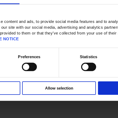
e content and ads, to provide social media features and to analy
 our site with our social media, advertising and analytics partn
 provided to them or that they’ve collected from your use of their
]
E NOTICE
Preferences
Statistics
 der Schatztruhe holen, die sich im EG von Giselas geselligem Stübchen in
Allow selection