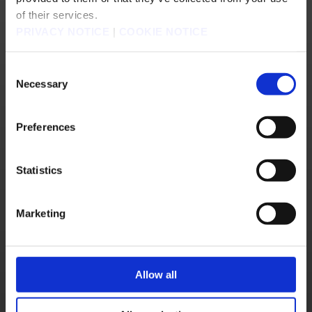
of their services.
PRIVACY NOTICE
|
COOKIE NOTICE
Consent
Necessary
Selection
Preferences
Statistics
Marketing
Si l'authentificateur Square Enix (objet physique au format porte-clé) ou
l'identificateur Square Enix (application sur smartphone) est activé, vous devrez
d'abord le désactiver avant de pouvoir configurer l'identificateur tiers.
Comment désactiver l'authentificateur Square Enix
Comment désactiver l'identificateur Square Enix
Allow all
Étape 4 - Enregistrez l'identificateur tiers
Configurez l'identificateur en suivant les instructions à l'écran. Vous aurez le choix