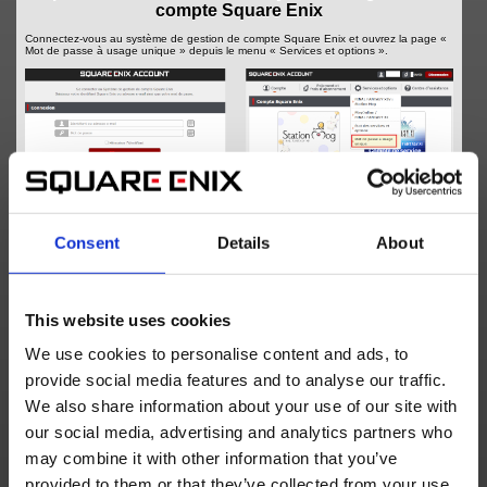
compte Square Enix
Connectez-vous au système de gestion de compte Square Enix et ouvrez la page «
Mot de passe à usage unique » depuis le menu « Services et options ».
Consent
Details
About
Se connecter au système de gestion de compte Square Enix
This website uses cookies
Étape 3 - Préparez l'enregistrement de
We use cookies to personalise content and ads, to
l'identificateur tiers
provide social media features and to analyse our traffic.
Sélectionnez « Identificateur tiers
(Google Authenticator, Microsoft Authenticator ou
autres)
», puis suivez les instructions à l'écran jusqu'à voir s'afficher un code QR.
We also share information about your use of our site with
Vous devrez télécharger et installer l'application d'authentification de votre choix si
vous n'en possédez pas déjà une.
our social media, advertising and analytics partners who
may combine it with other information that you’ve
provided to them or that they’ve collected from your use