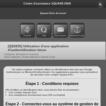
Centre d'assistance SQUARE ENIX
Square Enix Account
[Q82835] Utilisation d'une application
d'authentification tierce
Catégorie: [Produits & services]
Sous-catégorie: [Authentificateur Square Enix]
Cet article explique comment utiliser un identificateur tiers tels que Google
Authenticator ou Microsoft Authenticator. Ces applications gratuites vous permettent
de sécuriser votre compte Square Enix.
Étape 1 - Conditions requises
Afin d'utiliser un identificateur tiers, vous devrez être en possession :
d'un compte Square Enix ;
d'un smartphone fonctionnant sous iOS ou Android.
Étape 2 - Connectez-vous au système de gestion de