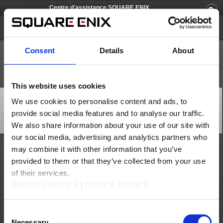
Centre d'assistance SQUARE ENIX
DRAGON QUEST MONSTERS : Le Prince des ombres
Consent
Details
About
This website uses cookies
[Q82834] [Steam][iOS/Android] Puis-je faire une joute
We use cookies to personalise content and ads, to
express contre des joueurs et joueuses de la version
provide social media features and to analyse our traffic.
Nintendo Switch™ ?
Catégorie: [Assistance technique]
We also share information about your use of our site with
Sous-catégorie: [Connectivité / Réseau]
our social media, advertising and analytics partners who
may combine it with other information that you’ve
Les joueurs et joueuses des versions Steam®, iOS et Android peuvent uniquement
provided to them or that they’ve collected from your use
se défier entre eux lors des joutes express. (Vous ne serez pas dans le même
groupe que les joueurs et joueuses de la version Nintendo Switch™.)
of their services.
Nous contacter
PRIVACY NOTICE
|
COOKIE NOTICE
À propos de nous
Emploi
Assistance
Site global
Conditions d'utilisation
Politique de confidentialité
Consent
Politique sur les contenus non sollicités
Déclaration d'entreprise
Necessary