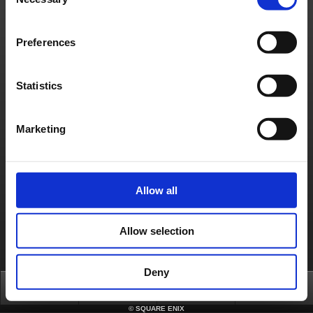
Selection
Politique d'utilisation du Matériel de Square Enix
Informations médias
Politique d'usage des cookies
Licences
RSS
日本語
English(US)
English(UK)
Preferences
Français
Deutsch
Statistics
Marketing
Allow all
Allow selection
Deny
Top
News
FAQ
Login
©
SQUARE ENIX