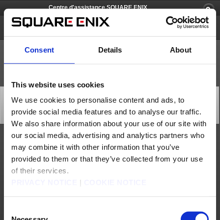
Centre d'assistance SQUARE ENIX
DRAGON QUEST MONSTERS : Le Prince des ombres
Consent
Details
About
This website uses cookies
[Q82831] Puis-je utiliser un stylet pour jouer à la
We use cookies to personalise content and ads, to
version iOS/Android ?
provide social media features and to analyse our traffic.
Catégorie: [Produits & services]
Sous-catégorie: [Caractéristiques produit]
We also share information about your use of our site with
our social media, advertising and analytics partners who
Le jeu peut être joué au stylet sur les appareils équipés d'un écran tactile tant que le
may combine it with other information that you’ve
stylet est compatible avec l'appareil en question.
provided to them or that they’ve collected from your use
Nous contacter
of their services.
PRIVACY NOTICE
|
COOKIE NOTICE
À propos de nous
Emploi
Assistance
Site global
Conditions d'utilisation
Politique de confidentialité
Politique sur les contenus non sollicités
Déclaration d'entreprise
Consent
Politique d'utilisation du Matériel de Square Enix
Informations médias
Politique d'usage des cookies
Licences
RSS
Necessary