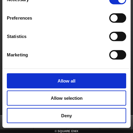
Selection
日本語
English(US)
English(UK)
Français
Deutsch
Preferences
Statistics
Marketing
Allow all
Allow selection
Deny
Top
News
FAQ
Login
©
SQUARE ENIX