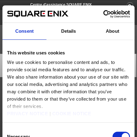
Centre d'assistance SQUARE ENIX
FOAMSTARS
Consent
Details
About
This website uses cookies
[Q82555] Sur quelles plateformes le jeu est-il
We use cookies to personalise content and ads, to
disponible ?
provide social media features and to analyse our traffic.
Catégorie: [Produits & services]
Sous-catégorie: [Caractéristiques produit]
We also share information about your use of our site with
our social media, advertising and analytics partners who
Pour le moment, FOAMSTARS est disponible exclusivement sur PlayStation®5 et
may combine it with other information that you’ve
PlayStation®4.
provided to them or that they’ve collected from your use
Nous contacter
of their services.
PRIVACY NOTICE
|
COOKIE NOTICE
À propos de nous
Emploi
Assistance
Site global
Conditions d'utilisation
Politique de confidentialité
Politique sur les contenus non sollicités
Déclaration d'entreprise
Consent
Politique d'utilisation du Matériel de Square Enix
Informations médias
Politique d'usage des cookies
Licences
RSS
Necessary