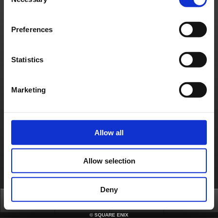
Selection
日本語
English(US)
English(UK)
Français
Deutsch
Preferences
Statistics
Marketing
Allow all
Allow selection
Deny
Top
News
FAQ
Login
©
SQUARE ENIX