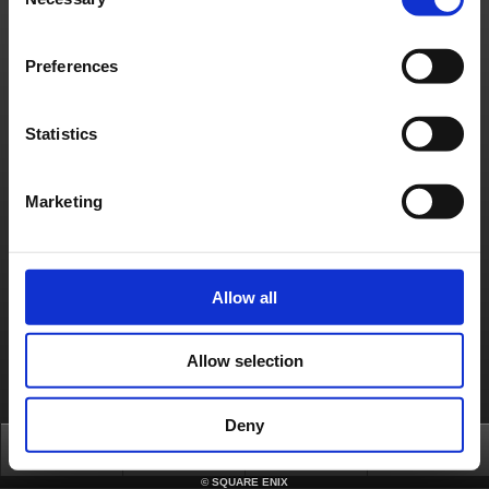
Selection
日本語
English(US)
English(UK)
Français
Deutsch
Preferences
Statistics
Marketing
Allow all
Allow selection
Deny
Top
News
FAQ
Login
©
SQUARE ENIX