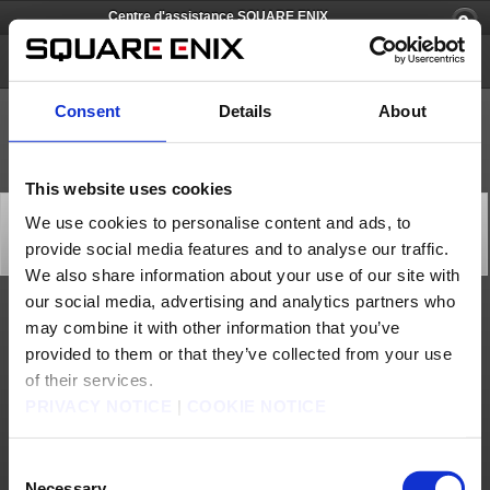
Centre d'assistance SQUARE ENIX
FOAMSTARS
Consent
Details
About
This website uses cookies
[Q82554] Les utilisateurs de PlayStation®5 et
We use cookies to personalise content and ads, to
PlayStation®4 peuvent-ils s'affronter ?
provide social media features and to analyse our traffic.
Catégorie: [Produits & services]
Sous-catégorie: [Caractéristiques produit]
We also share information about your use of our site with
our social media, advertising and analytics partners who
Oui, les utilisateurs PlayStation®5 et PlayStation®4 peuvent s'affronter, quel que soit
may combine it with other information that you’ve
l'appareil.
provided to them or that they’ve collected from your use
Nous contacter
of their services.
PRIVACY NOTICE
|
COOKIE NOTICE
À propos de nous
Emploi
Assistance
Site global
Conditions d'utilisation
Politique de confidentialité
Politique sur les contenus non sollicités
Déclaration d'entreprise
Consent
Politique d'utilisation du Matériel de Square Enix
Informations médias
Politique d'usage des cookies
Licences
RSS
Necessary