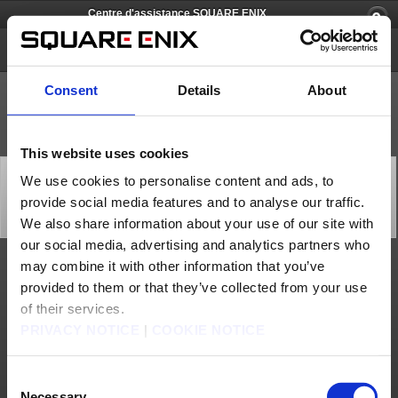
Centre d'assistance SQUARE ENIX
Just Cause 3
Consent
Details
About
This website uses cookies
[Q76678] Je rencontre des problèmes avec le mod
We use cookies to personalise content and ads, to
multijoueur de Just Cause 3. Où puis-je trouver de
provide social media features and to analyse our traffic.
l'aide ?
Catégorie: [Produits & services]
We also share information about your use of our site with
Sous-catégorie: [Caractéristiques produit]
our social media, advertising and analytics partners who
may combine it with other information that you’ve
Veuillez visiter la
FAQ dédiée de Nano GbR
(en anglais uniquement) si vous avez
provided to them or that they’ve collected from your use
besoin d'aide avec le mod multijoueur de Just Cause 3. Si vous ne trouvez pas de
réponse dans la FAQ, veuillez visiter le
forum dédié
.
of their services.
Nous contacter
PRIVACY NOTICE
|
COOKIE NOTICE
À propos de nous
Emploi
Assistance
Site global
Conditions d'utilisation
Politique de confidentialité
Consent
Politique sur les contenus non sollicités
Déclaration d'entreprise
Necessary