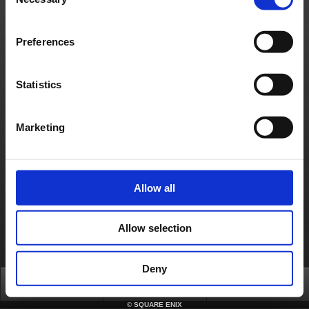
Selection
Politique d'utilisation du Matériel de Square Enix
Informations médias
Politique d'usage des cookies
Licences
RSS
日本語
English(US)
English(UK)
Preferences
Français
Deutsch
Statistics
Marketing
Allow all
Allow selection
Deny
Top
FAQ
Login
©
SQUARE ENIX