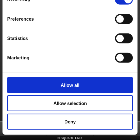
Selection
À propos de nous
Emploi
Assistance
Site global
Conditions d'utilisation
Politique de confidentialité
Politique sur les contenus non sollicités
Déclaration d'entreprise
Politique d'utilisation du Matériel de Square Enix
Informations médias
Preferences
Politique d'usage des cookies
Licences
RSS
日本語
English(US)
English(UK)
Français
Deutsch
Statistics
Marketing
Allow all
Allow selection
Deny
Top
FAQ
Login
©
SQUARE ENIX