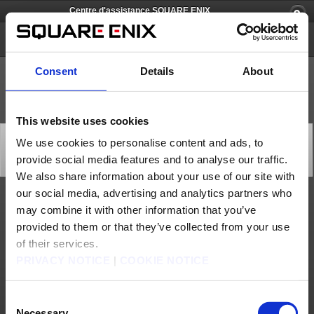
Centre d'assistance SQUARE ENIX
Just Cause 3
Consent
Details
About
This website uses cookies
[Q74251] Je rencontre un problème technique.
We use cookies to personalise content and ads, to
Comment puis-je obtenir une assistance technique ?
provide social media features and to analyse our traffic.
Catégorie: [Produits & services]
Sous-catégorie: [Caractéristiques produit]
We also share information about your use of our site with
our social media, advertising and analytics partners who
Vous pouvez contacter directement notre hotline technique au :
may combine it with other information that you’ve
08 25 15 00 57 (France uniquement - Numéro Indigo - prix d’un appel normal).
Horaires d’ouverture
: du lundi au vendredi de 10h à 20h.
provided to them or that they’ve collected from your use
Vous pouvez aussi nous envoyer un e-mail à cette adresse :
sav@eu.square-
of their services.
enix.com
PRIVACY NOTICE
|
COOKIE NOTICE
Service gratuit hors coûts d’accès à Internet - Service permanent, nous demandons
48h pour répondre aux emails.
Nous contacter
Consent
Necessary