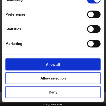
Selection
Nous contacter
Preferences
À propos de nous
Emploi
Assistance
Site global
Conditions d'utilisation
Politique de confidentialité
Politique sur les contenus non sollicités
Déclaration d'entreprise
Politique d'utilisation du Matériel de Square Enix
Informations médias
Statistics
Politique d'usage des cookies
Licences
RSS
日本語
English(US)
English(UK)
Français
Deutsch
Marketing
Allow all
Allow selection
Deny
Top
FAQ
Login
©
SQUARE ENIX