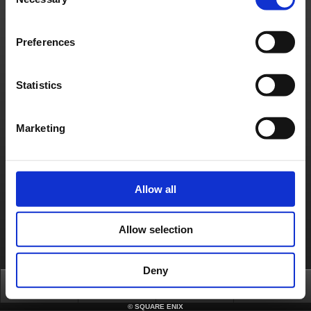
Selection
bestimmten EU-Ländern zur Verfügung steht.
Bitte besucht
diese Seite
, um mehr über Crysta zu erfahren.
Preferences
Kontakt
Über uns
Jobs
Support
Globale Seite
Nutzungsbedingungen
Datenschutzrichtlinien
Statistics
Unaufgefordert eingereichte Ideen
Stellungnahmen des Unternehmens
Nutzungsrichtlinien von Square-Enix Material
Presseanfragen
Cookies-Richtlinien
Lizenzierung
RSS
Marketing
日本語
English(US)
English(UK)
Français
Deutsch
Allow all
Allow selection
Deny
Top
News
FAQ
Login
©
SQUARE ENIX