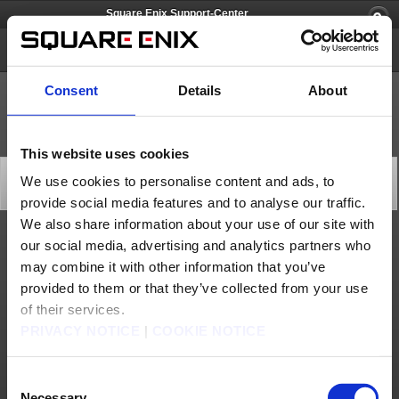
Square Enix Support-Center
Square Enix Account
Consent
Details
About
This website uses cookies
[Q52667] Was ist Square Enix Crysta?
We use cookies to personalise content and ads, to
Kategorie: [Account/Rechnungen]
provide social media features and to analyse our traffic.
Unter-Kategorie: [Gebühren und Zahlungsmethoden]
We also share information about your use of our site with
our social media, advertising and analytics partners who
Crysta kann im
Square Enix Account Management System
erworben und danach
für Käufe im
FINAL FANTASY XIV Online Store
und der
Mogry-Station
verwendet
may combine it with other information that you’ve
werden. Unter anderem können damit Abos, Optionale Dienste, und Optionale
Gegenstände erworben werden.
provided to them or that they’ve collected from your use
Crysta kann mit den folgenden Zahlungsmethoden erworben werden:
Amazon Pay
Kreditkarte, Debitkarte
of their services.
Paysafecard
PayPal
PRIVACY NOTICE
|
COOKIE NOTICE
Loggt euch in das
Square Enix Account Management System
ein und wählt
„
Crysta hinzufügen
“ unter „
Zahlungen und Dienstgebühren
“ aus.
Crysta ist ab Erwerbsdatum 2 Jahre lang gültig.
Consent
Bitte beachtet, dass Crysta aufgrund der rechtlichen Rahmenbestimmungen nur in
Necessary