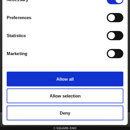
Selection
Politique d'usage des cookies
Licences
RSS
日本語
English(US)
English(UK)
Français
Deutsch
Preferences
Statistics
Marketing
Allow all
Allow selection
Deny
Top
News
FAQ
Login
©
SQUARE ENIX