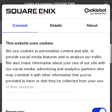
Centre d'assistance SQUARE ENIX
FOAMSTARS
Consent
Details
About
This website uses cookies
[Q82419] Puis-je diffuser des images du jeu ainsi que
We use cookies to personalise content and ads, to
le jeu en streaming ?
provide social media features and to analyse our traffic.
Catégorie: [Contenu du jeu ]
Sous-catégorie: [Gameplay]
We also share information about your use of our site with
our social media, advertising and analytics partners who
Pour plus d'informations à ce sujet, veuillez consulter cette page :
may combine it with other information that you’ve
https://www.square-enix-games.com/fr_FR/documents/foamstars-live-streaming-
and-video-image-posting-guidelines
provided to them or that they’ve collected from your use
of their services.
Nous contacter
PRIVACY NOTICE
|
COOKIE NOTICE
À propos de nous
Emploi
Assistance
Site global
Conditions d'utilisation
Politique de confidentialité
Politique sur les contenus non sollicités
Déclaration d'entreprise
Consent
Politique d'utilisation du Matériel de Square Enix
Informations médias
Necessary