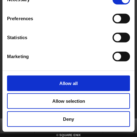
Selection
pendant les périodes de forte activité.
Preferences
Envoyer
Statistics
Marketing
Allow all
Allow selection
Deny
Top
News
FAQ
Login
©
SQUARE ENIX